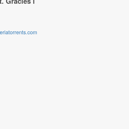
t. Gràcies i
steriatorrents.com