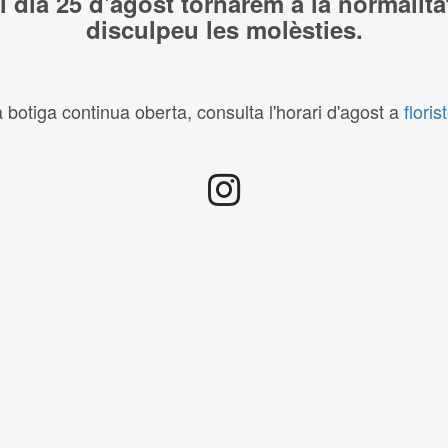
l dia 25 d'agost tornarem a la normalita
disculpeu les molèsties.
botiga continua oberta, consulta l'horari d'agost a
flori