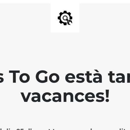
s To Go està ta
vacances!